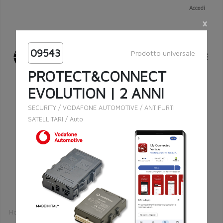
Accedi
×
09543
Prodotto universale
PROTECT&CONNECT
EVOLUTION | 2 ANNI
SECURITY
/
VODAFONE AUTOMOTIVE
/
ANTIFURTI
SATELLITARI
/
Auto
Ricerca esatta
Cerca
Home
Catalogo