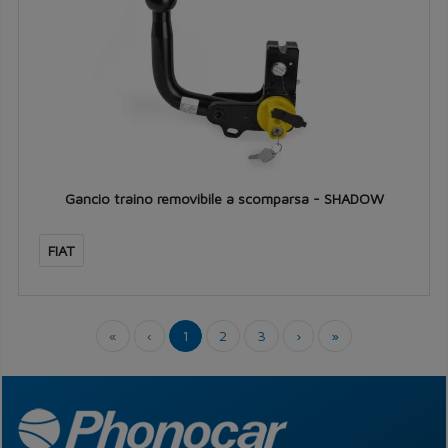
Gancio traino removibile a scomparsa - SHADOW
FIAT
«
‹
1
2
3
›
»