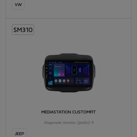
VW
SM310
MEDIASTATION CUSTOMFIT
Diagonale monitor [pollici] 9
JEEP