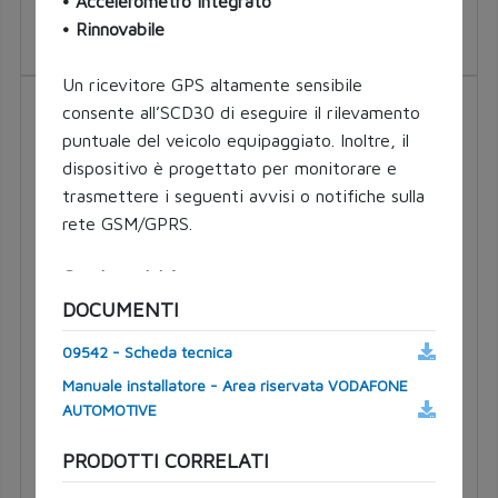
• Accelerometro integrato
Tipo lampada H4, H19
Tensione [V] 12
• Rinnovabile
Un ricevitore GPS altamente sensibile consente
07453
all’SCD30 di eseguire il rilevamento puntuale del
veicolo equipaggiato. Inoltre, il dispositivo è
progettato per monitorare e trasmettere i
seguenti avvisi o notifiche sulla rete GSM/GPRS.
Gestione del furto:
• Recupero furto su richiesta.
• Entrata o uscita non autorizzata del veicolo in
DOCUMENTI
o da un’area geografica predefinita.
09542 - Scheda tecnica
Manuale installatore - Area riservata VODAFONE
Sicurezza ed emergenze:
MASTER PLUS
AUTOMOTIVE
• Incidente del veicolo con notifica APP.
• Chiamate di emergenza.
Tipo luce LED
PRODOTTI CORRELATI
Tipo lampada H7, H18
Tensione [V] 12