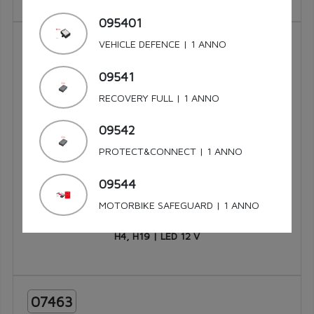
Per visualizzare i manuali è necessario
095401
registrarsi nell'area riservata VODAFONE
07462
VEHICLE DEFENCE | 1 ANNO
AUTOMOTIVE a questo
LINK
09541
RECOVERY FULL | 1 ANNO
09542
PROTECT&CONNECT | 1 ANNO
09544
MOTORBIKE SAFEGUARD | 1 ANNO
H4, H19 | LED 12 V
07463