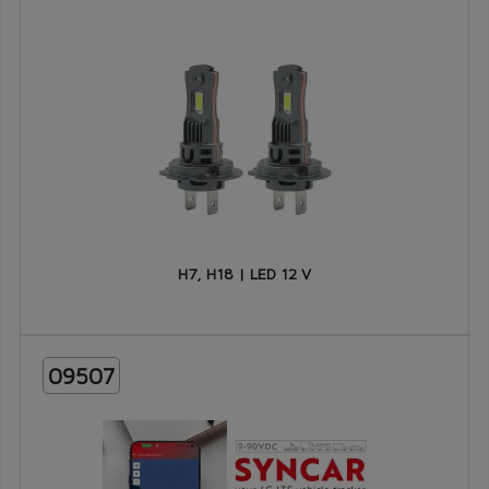
H7, H18 | LED 12 V
09507