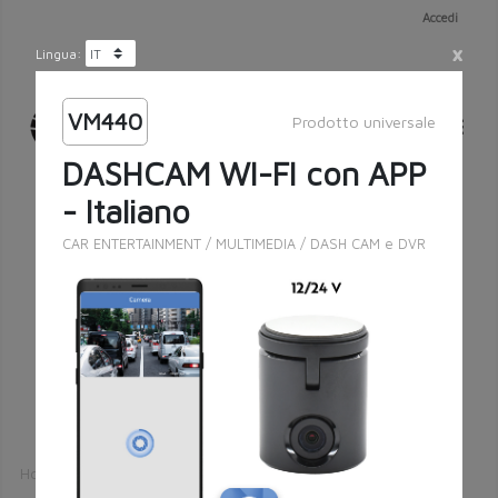
Accedi
×
Lingua:
VM440
Prodotto universale
DASHCAM WI-FI con APP -
Italiano
CAR ENTERTAINMENT
/
MULTIMEDIA
/
DASH CAM e DVR
Ricerca esatta
Cerca
Home
Catalogo