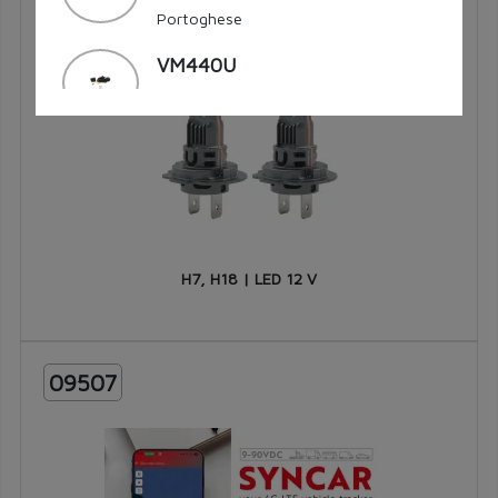
DASHCAM WI-FI con APP - Portoghese
VM440U
DASHCAM WI-FI con APP - Inglese
VM442
DASHCAM WI-FI/GPS con APP
VM563
MicroSD CARD 256 Gb
H7, H18 | LED 12 V
VM564
MicroSD CARD 64 Gb
09507