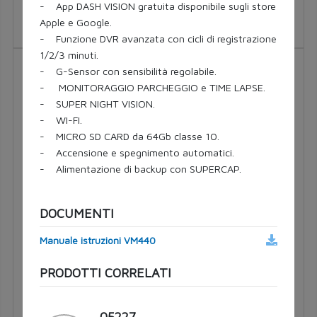
Tipo lampada H4, H19
- App DASH VISION gratuita disponibile sugli store
Tensione [V] 12
Apple e Google.
- Funzione DVR avanzata con cicli di registrazione
1/2/3 minuti.
07453
- G-Sensor con sensibilità regolabile.
- MONITORAGGIO PARCHEGGIO e TIME LAPSE.
- SUPER NIGHT VISION.
- WI-FI.
- MICRO SD CARD da 64Gb classe 10.
- Accensione e spegnimento automatici.
- Alimentazione di backup con SUPERCAP.
CARATTERISTICHE TECNICHE
DOCUMENTI
Risoluzione 1920x1080Pixel.
Sensore 2Megapixel.
Manuale istruzioni VM440
30 FPS.
MASTER PLUS
Formato video MP4.
PRODOTTI CORRELATI
Slot micro SD CARD 256 Gb max.
Tipo luce LED
Tipo lampada H7, H18
WI-FI.
Tensione [V] 12