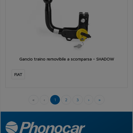
Gancio traino removibile a scomparsa - SHADOW
FIAT
«
‹
1
2
3
›
»