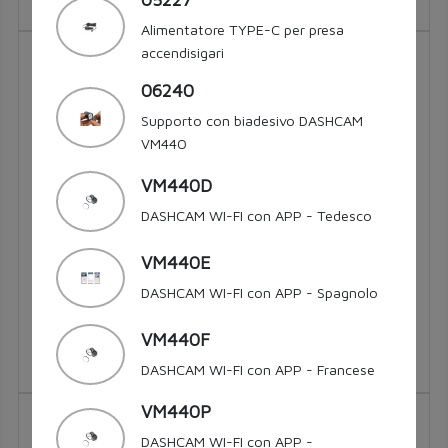
Tasto ON/OFF.
05227
Installazione a parabrezza con biadesivo.
Alimentatore TYPE-C per presa
Inclinazione videocamera regolabile.
accendisigari
07462
Angolo di visione 120°.
Alimentazione: input 9/30V output 5V 2A.
06240
Temperatura di esercizio -20/+70°C.
Supporto con biadesivo DASHCAM
VM440
VM440D
DASHCAM WI-FI con APP - Tedesco
VM440E
DASHCAM WI-FI con APP - Spagnolo
H4, H19 | LED 12 V
VM440F
DASHCAM WI-FI con APP - Francese
VM440P
07463