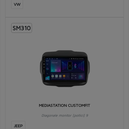
VW
SM310
MEDIASTATION CUSTOMFIT
Diagonale monitor [pollici] 9
JEEP