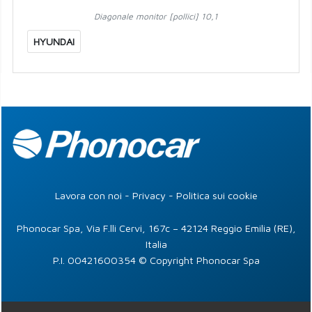
Diagonale monitor [pollici] 10,1
HYUNDAI
Lavora con noi
-
Privacy
-
Politica sui cookie
Phonocar Spa, Via F.lli Cervi, 167c – 42124 Reggio Emilia (RE),
Italia
P.I. 00421600354 © Copyright Phonocar Spa