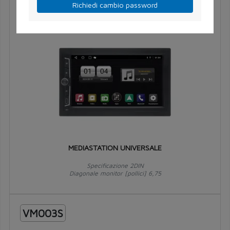
VM003
Richiedi cambio password
MEDIASTATION UNIVERSALE
Specificazione 2DIN
Diagonale monitor [pollici] 6,75
VM003S