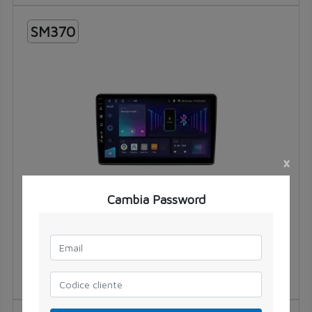
SM370
MEDIASTATION CUSTOMFIT
Diagonale monitor [pollici] 9
×
FIAT
Cambia Password