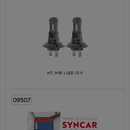
H7, H18 | LED 12 V
09507