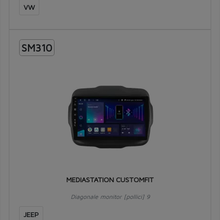
VW
SM310
MEDIASTATION CUSTOMFIT
Diagonale monitor [pollici] 9
JEEP