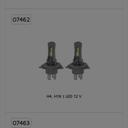
07462
H4, H19 | LED 12 V
07463