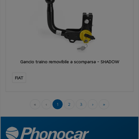
Gancio traino removibile a scomparsa - SHADOW
FIAT
«
‹
1
2
3
›
»